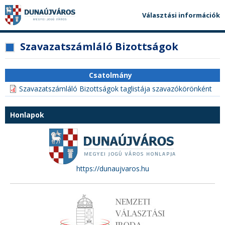
Ugrás
Ugrás
Ugrás
a
a
a
Választási információk
tartalomhoz
navigációhoz
kereséshez
a
honlapon
Szavazatszámláló Bizottságok
fő
tartalom
Csatolmány
Szavazatszámláló Bizottságok taglistája szavazókörönként
3
Honlapok
https://dunaujvaros.hu